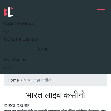
(current)
Casino Reviews
43
Compare Casinos
Top 10
Live Games
570
Home
भारत लाइव कसीनो
भारत लाइव कसीनो
!
DISCLOSURE