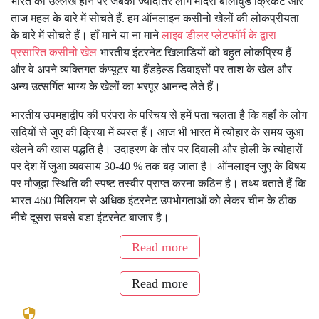
भारत का उल्लेख होने पर जबकी ज्यादातर लोग मंदिरों बॉलीवुड क्रिकेट और
ताज महल के बारे में सोचते हैं. हम ऑनलाइन कसीनो खेलों की लोकप्रीयता
के बारे में सोचते हैं। हॉं माने या ना माने
लाइव डीलर प्लेटफॉर्म के द्वारा
प्रसारित कसीनो खेल
भारतीय इंटरनेट खिलाडियों को बहुत लोकप्रिय हैं
और वे अपने व्यक्तिगत कंप्यूटर या हैंडहेल्ड डिवाइसों पर ताश के खेल और
अन्य उत्सर्गित भाग्य के खेलों का भरपूर आनन्द लेते हैं।
भारतीय उपमहाद्वीप की परंपरा के परिचय से हमें पता चलता है कि वहॉं के लोग
सदियों से जुए की क्रिया में व्यस्त हैं। आज भी भारत में त्योहार के समय जुआ
खेलने की खास पद्धति है। उदाहरण के तौर पर दिवाली और होली के त्योहारों
पर देश में जुआ व्यवसाय 30-40 % तक बढ़ जाता है। ऑनलाइन जुए के विषय
पर मौजूदा स्थिति की स्पष्ट तस्वीर प्राप्त करना कठिन है। तथ्य बताते हैं कि
भारत 460 मिलियन से अधिक इंटरनेट उपभोगताओं को लेकर चीन के ठीक
नीचे दूसरा सबसे बडा इंटरनेट बाजार है।
Read more
Read more