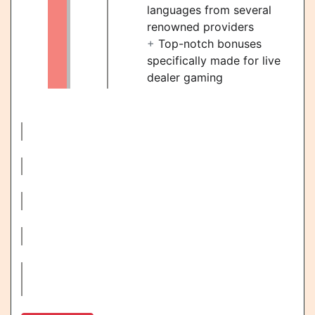
languages from several
renowned providers
+
Top-notch bonuses
specifically made for live
dealer gaming