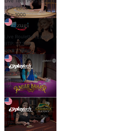
Live Teen Patti (Ezugi)
RTP: 96.63%
€1 – 1000
Live Roulette (Ezugi)
RTP: 97.30%
€0.5 – 1000
Live Andar Bahar
(Playtech)
RTP: 97.85%
€1 – 3000
Cashback Blackjack
RTP: 99%
€1 – 1000