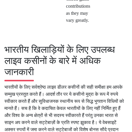
contributions
as they may
vary greatly.
भारतीय खिलाड़ियों के लिए उपलब्ध
लाइव कसीनों के बारे में अधिक
जानकारी
भारतीयों के लिए सर्वश्रेष्ठ लाइव डीलर कसीनों की सही समीक्षा हम आपके
सम्मुख प्रस्तुत करते हैं। आदर्श तौर पर ये कसीनो मुद्रा के रूप में रुपये
स्वीकार करते हैं और सुविधाजनक स्थानीय रूप से सिद्ध भुगतान विधियों को
मानते हैं। सच है कि वे कदाचित केवल भारतीयों के लिए नहीं निर्मित हुए हैं
और विश्व के अन्य क्षेत्रों से भी सदस्य स्वीकारते हैं परंतु उनका भारत से
साइन अप करने वाले सट्टेबाज़ों के प्रति स्पष्ट झुकाव है। ये वेबसाइटें
अक्सर रुपयों में जमा करने वाले सट्टेबाजों को विशेष बोनस सौदे प्रदान