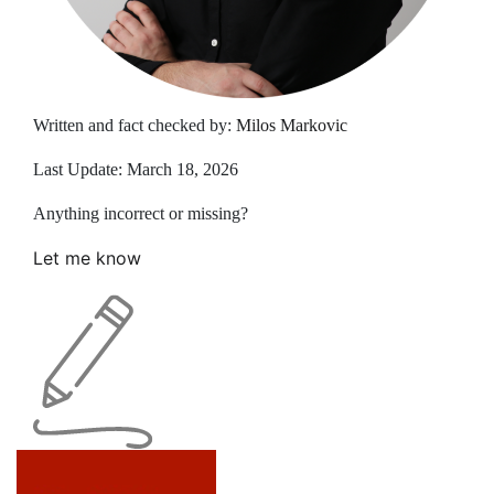
Written and fact checked by:
Milos Markovic
Last Update: March 18, 2026
Anything incorrect or missing?
Let me know