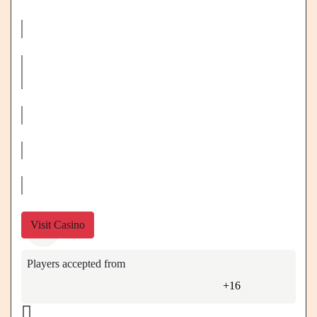
Visit Casino
+9
Players accepted from
+16