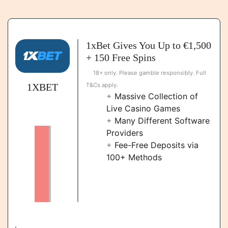
1xBet Gives You Up to €1,500
+ 150 Free Spins
18+ only. Please gamble responsibly. Full
1XBET
T&Cs apply.
+
Massive Collection of
Live Casino Games
+
Many Different Software
Providers
+
Fee-Free Deposits via
100+ Methods