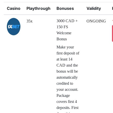
Casino
Playthrough
Bonuses
Validity
3000 CAD +
35x
ONGOING
150 FS
Welcome
Bonus
Make your
first deposit of
at least 14
CAD and the
bonus will be
automatically
credited to
your account.
Package
covers first 4
deposits. First