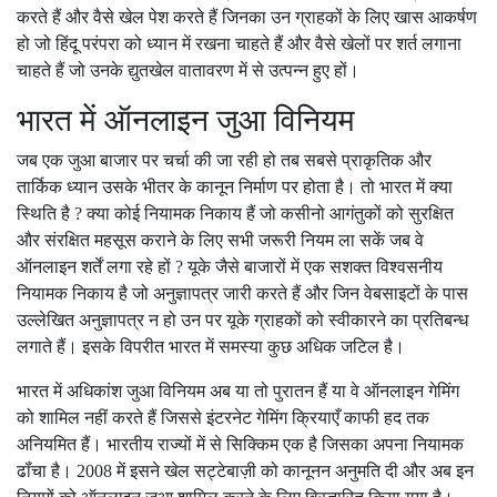
करते हैं और वैसे खेल पेश करते हैं जिनका उन ग्राहकों के लिए खास आकर्षण
हो जो हिंदू परंपरा को ध्यान में रखना चाहते हैं और वैसे खेलों पर शर्त लगाना
चाहते हैं जो उनके द्युतखेल वातावरण में से उत्पन्न हुए हों।
भारत में ऑनलाइन जुआ विनियम
जब एक जुआ बाजार पर चर्चा की जा रही हो तब सबसे प्राकृतिक और
तार्किक ध्यान उसके भीतर के कानून निर्माण पर होता है। तो भारत में क्या
स्थिति है ? क्या कोई नियामक निकाय हैं जो कसीनो आगंतुकों को सुरक्षित
और संरक्षित महसूस कराने के लिए सभी जरूरी नियम ला सकें जब वे
ऑनलाइन शर्तें लगा रहे हों ? यूके जैसे बाजारों में एक सशक्त विश्वसनीय
नियामक निकाय है जो अनुज्ञापत्र जारी करते हैं और जिन वेबसाइटों के पास
उल्लेखित अनुज्ञापत्र न हो उन पर यूके ग्राहकों को स्वीकारने का प्रतिबन्ध
लगाते हैं। इसके विपरीत भारत में समस्या कुछ अधिक जटिल है।
भारत में अधिकांश जुआ विनियम अब या तो पुरातन हैं या वे ऑनलाइन गेमिंग
को शामिल नहीं करते हैं जिससे इंटरनेट गेमिंग क्रियाएँ काफी हद तक
अनियमित हैं। भारतीय राज्यों में से सिक्किम एक है जिसका अपना नियामक
ढॉंचा है। 2008 में इसने खेल सट्टेबाज़ी को कानूनन अनुमति दी और अब इन