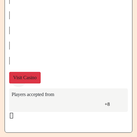
Visit Casino
+10
Players accepted from
+8