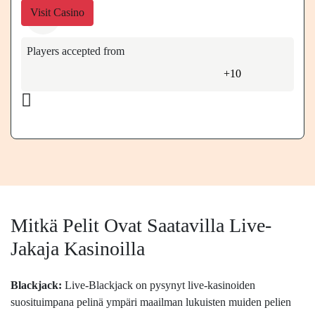
Visit Casino
+11
Players accepted from
+10
Mitkä Pelit Ovat Saatavilla Live-
Jakaja Kasinoilla
Blackjack:
Live-Blackjack on pysynyt live-kasinoiden
suosituimpana pelinä ympäri maailman lukuisten muiden pelien