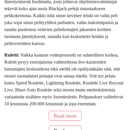
ilmestymisestä huolimatta, josta johtavat ohjelmistovalmistajat
tekevät koko ajan uusia Blackjack-pelejä maustaakseen
pelikokemusta. Kaikki mitä sinun tarvitsee tehdä on valita peli
joka sopii sinun pelityylillesi parhaiten, valita maksimipanos ja
nauttia puoleensa vetävien pelinhoitajien jakamien korttien
tuomasta jännityksestä, samalla kun keskustelet heidän ja
pelitovereittesi kanssa.
Ruletti:
Vaikka kasinon voittoprosentti on suhteellisen korkea,
Ruletti pysyy ensisijaisena vaihtoehtona live-kasinoiden
harrastajien keskuudessa eikä meillä ole epäilystäkään siitä, että
monet suomalaiset pelaajat ovat samaa mieltä. Voit nyt pelata
kuten Speed Roulette, Lightning Roulette, Roulette Live Beyond
Live, Blaze Auto Roulette sekä monia muita mielenkiintoisia
variaatioita sisältäen myös Suomiruletin. Pelipanokset vaihtelevat
10 kruunusta 200.000 kruunuun ja jopa enemmän.
Read more