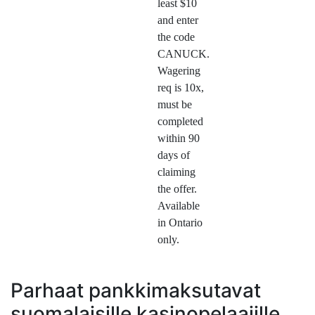
least $10
and enter
the code
CANUCK.
Wagering
req is 10x,
must be
completed
within 90
days of
claiming
the offer.
Available
in Ontario
only.
Parhaat pankkimaksutavat
suomalaisille kasinopelaajille