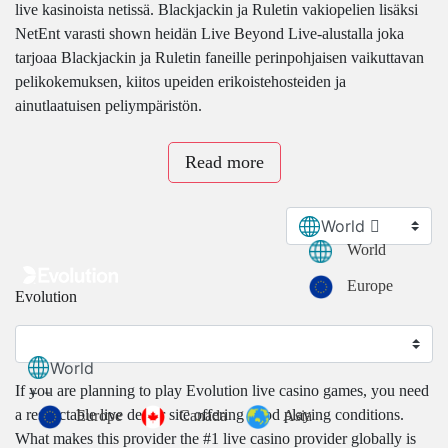
live kasinoista netissä. Blackjackin ja Ruletin vakiopelien lisäksi
NetEnt varasti shown heidän Live Beyond Live-alustalla joka
tarjoaa Blackjackin ja Ruletin faneille perinpohjaisen vaikuttavan
pelikokemuksen, kiitos upeiden erikoistehosteiden ja
ainutlaatuisen peliympäristön.
Read more
World
World
Europe
Evolution
World
If you are planning to play Evolution live casino games, you need
+
-
a respectable live dealer site offering good playing conditions.
Europe
Canada
Asia
What makes this provider the #1 live casino provider globally is