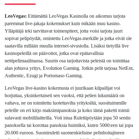
LeoVegas:
Eittämättä LeoVegas Kasinolla on aikomus tarjota
paremmat live-jakaja kokemukset kuin mikään muu kasino.
Ylläpitäjä teki tarvittavat toimenpiteet, jotta voisi tarjota juuri
sopivat pelipöydät, omistettu LeoVegas-merkille ja jotka eivät ole
saatavilla millään muulla internet-sivustolla. Lisäksi tietyillä live
kasinopeleillä on päävoitot, jotka ovat epätavallisia
nettipelimaailmassa. Suurin osa tarjottavista peleistä on toimittaa
alan johtava yritys, Evolution Gaming. Jotkin pelit tarjoaa NetEnt,
Authentic, Ezugi ja Portomaso Gaming.
LeoVegas live-kasino kokemusta ei juurikaan kilpailijat voi
horjuttaa, yksinkertaiseti sen vuoksi, että pelien lukumäärä on
valtava, ne on toimitettu luotettavilta yrityksiltä, suosituimmille
peleille on eri kirjo maksimipanoksia ja koko tämä paketti toimii
sulavasti mobiililaitteilla. Voit istua Rulettipöytään jopa 50 sentin
panoksella tai korottaa panoksia huimiksi, kuten 5000:een tai jopa
20.000 euroon. Suomiruletti suomenkielisine pelinhoitajineen