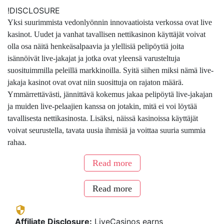
!
DISCLOSURE
Yksi suurimmista vedonlyönnin innovaatioista verkossa ovat live
kasinot. Uudet ja vanhat tavallisen nettikasinon käyttäjät voivat
olla osa näitä henkeäsalpaavia ja ylellisiä pelipöytiä joita
isännöivät live-jakajat ja jotka ovat yleensä varusteltuja
suosituimmilla peleillä markkinoilla. Syitä siihen miksi nämä live-
jakaja kasinot ovat ovat niin suosittuja on rajaton määrä.
Ymmärrettävästi, jännittävä kokemus jakaa pelipöytä live-jakajan
ja muiden live-pelaajien kanssa on jotakin, mitä ei voi löytää
tavallisesta nettikasinosta. Lisäksi, näissä kasinoissa käyttäjät
voivat seurustella, tavata uusia ihmisiä ja voittaa suuria summia
rahaa.
Read more
Read more
Affiliate Disclosure:
LiveCasinos earns