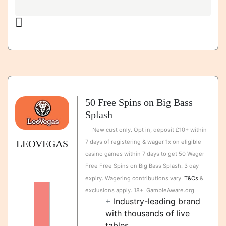
50 Free Spins on Big Bass
Splash
New cust only. Opt in, deposit £10+ within
LEOVEGAS
7 days of registering & wager 1x on eligible
casino games within 7 days to get 50 Wager-
Free Free Spins on Big Bass Splash. 3 day
expiry. Wagering contributions vary.
T&Cs
&
exclusions apply. 18+. GambleAware.org.
+
Industry-leading brand
with thousands of live
tables