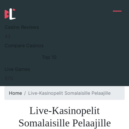
(current)
Casino Reviews
43
Compare Casinos
Top 10
Live Games
570
Home
Live-Kasinopelit Somalaisille Pelaajille
Live-Kasinopelit
Somalaisille Pelaajille