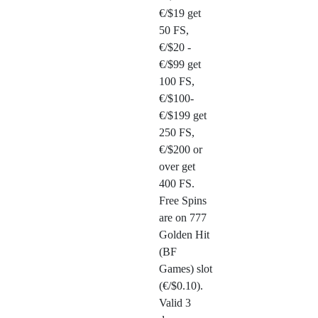
€/$19 get
50 FS,
€/$20 -
€/$99 get
100 FS,
€/$100-
€/$199 get
250 FS,
€/$200 or
over get
400 FS.
Free Spins
are on 777
Golden Hit
(BF
Games) slot
(€/$0.10).
Valid 3