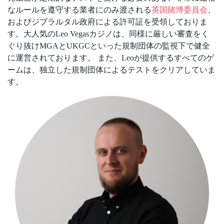
なルールを遵守する業者にのみ渡される
英国賭博委員会
、
およびジブラルタル政府による許可証を受領しておりま
す。大人気のLeo Vegasカジノは、同様に厳しい審査をく
ぐり抜けMGAとUKGCといった規制団体の監視下で健全
に運営されております。 また、Leoが提供するすべてのゲ
ームは、独立した規制団体によるテストをクリアしていま
す。