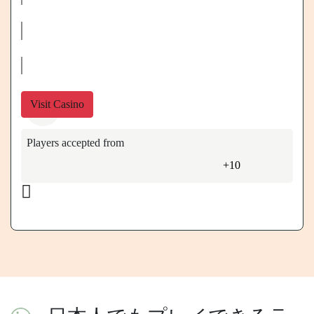
Visit Casino
+14
Players accepted from
+10