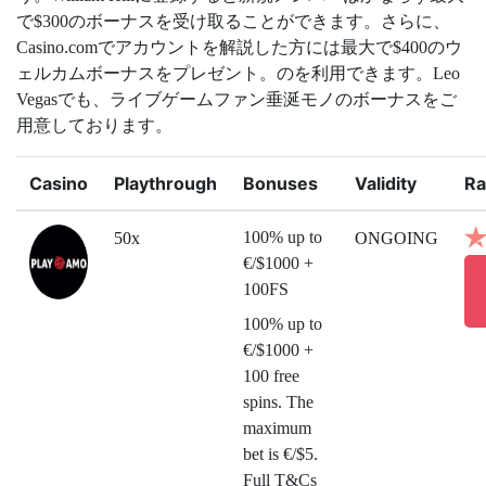
で$300のボーナスを受け取ることができます。さらに、
Casino.comでアカウントを解説した方には最大で$400のウ
ェルカムボーナスをプレゼント。のを利用できます。Leo
Vegasでも、ライブゲームファン垂涎モノのボーナスをご
用意しております。
Casino
Playthrough
Bonuses
Validity
Ra
100% up to
50x
ONGOING
€/$1000 +
100FS
100% up to
€/$1000 +
100 free
spins. The
maximum
bet is €/$5.
Full T&Cs