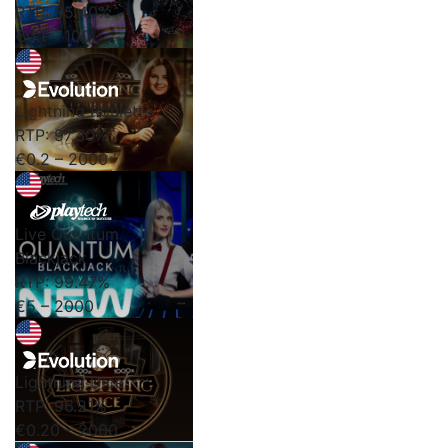
RTP: 95.40%
€0.1 – 100
Lightning Roulette
RTP: 97.30%
€0.2 – 2000
Live Quantum
Blackjack
RTP: 99.47%
€5 – 2000
Lightning Dice
RTP: 96.21%
€0.20 – 2000