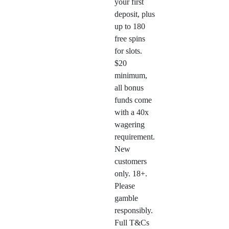
your first
deposit, plus
up to 180
free spins
for slots.
$20
minimum,
all bonus
funds come
with a 40x
wagering
requirement.
New
customers
only. 18+.
Please
gamble
responsibly.
Full T&Cs