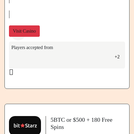
Visit Casino
+7
Players accepted from
+2
5BTC or $500 + 180 Free
Spins