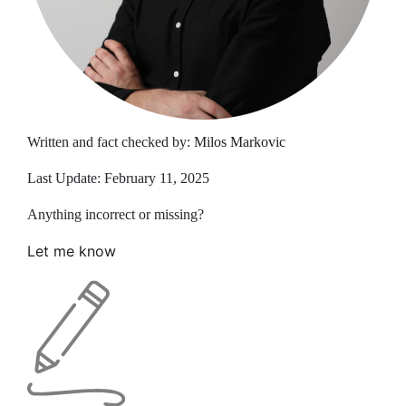
Written and fact checked by:
Milos Markovic
Last Update: February 11, 2025
Anything incorrect or missing?
Let me know