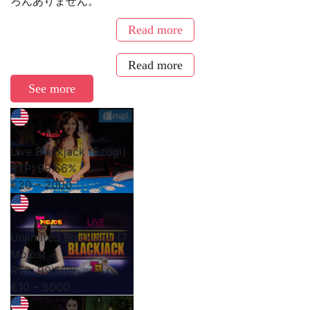
ろんありません。
Read more
Read more
See more
Live Blackjack (Ezugi)
RTP: 99.56%
€20 – 2000
Unlimited Blackjack (7
Mojos)
RTP: 99.50%
€10 – 5000