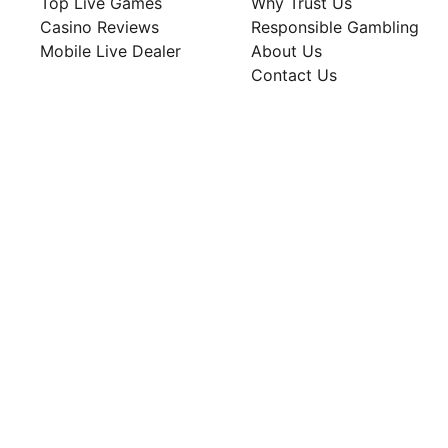
Top Live Games
Why Trust Us
Casino Reviews
Responsible Gambling
Mobile Live Dealer
About Us
Contact Us
Payment Methods
For all casino related promotions and bonuses. 18+ Only. Please
gamble responsibly - BeGambleaware!