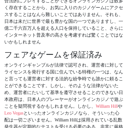
合法的にプレイすることができるオンラインカジノは数多
く存在することから、お気に入りのカジノゲームにアクセ
スすることはなんら難しいことではありません。それも、
日本は未だに世界で最も豊かな国の一つでありますし、一
億二千六百万人を超える人口を保持していること、さらに
インターネット普及率の高さを考慮すれば驚くことではな
いかもしれません
フェアなゲームを保証済み
オンラインギャンブルが法律で認可され、運営者に対して
ライセンスを発行する国に住んでいる特権の一つは、なん
と言っても運営者に対する法的な紛争時でも誰かに頼るこ
とができることです。しかし、そのような法律がないた
め、運営者にたいして基準を遵守させることのできない日
本政府は、日本人のプレーヤーがオンラインカジノで遊ぶ
ことを疑問視するかもしれません。しかし、
William Hill
や
Leo Vegas
といったオンラインカジノなら、そういった心
配は一切ございません。William Hillは採用されている乱数
発生器が定期的なテストを受ける必要のある、非常に厳格